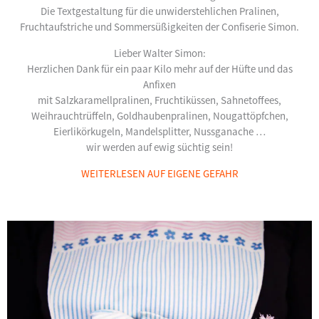
Die Textgestaltung für die unwiderstehlichen Pralinen,
Fruchtaufstriche und Sommersüßigkeiten der Confiserie Simon.
Lieber Walter Simon:
Herzlichen Dank für ein paar Kilo mehr auf der Hüfte und das
Anfixen
mit Salzkaramellpralinen, Fruchtiküssen, Sahnetoffees,
Weihrauchtrüffeln, Goldhaubenpralinen, Nougattöpfchen,
Eierlikörkugeln, Mandelsplitter, Nussganache …
wir werden auf ewig süchtig sein!
WEITERLESEN AUF EIGENE GEFAHR